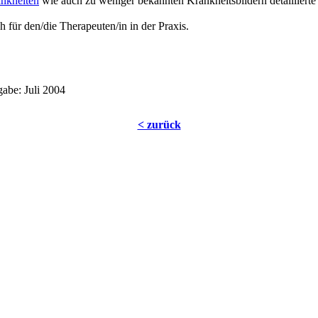
ankheiten
wie auch zu weniger bekannten Krankheitsbildern detaillierte
h für den/die Therapeuten/in in der Praxis.
abe: Juli 2004
< zurück