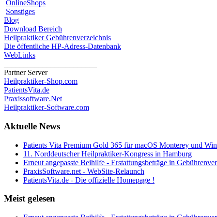
OnlineShops
Sonstiges
Blog
Download Bereich
Heilpraktiker Gebührenverzeichnis
Die öffentliche HP-Adress-Datenbank
WebLinks
________________________
Partner Server
Heilpraktiker-Shop.com
PatientsVita.de
Praxissoftware.Net
Heilpraktiker-Software.com
Aktuelle News
Patients Vita Premium Gold 365 für macOS Monterey und Windo
11. Norddeutscher Heilpraktiker-Kongress in Hamburg
Erneut angepasste Beihilfe - Erstattungsbeträge in Gebührenver
PraxisSoftware.net - WebSite-Relaunch
PatientsVita.de - Die offizielle Homepage !
Meist gelesen