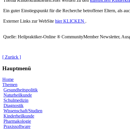
Thema Kinderkrankheiten.Hier werden zu den
klassischen Kinderkr
Ein guter Einstiegspunkt für die Recherche betroffener Eltern, als auc
Externer Links zur WebSite
hier KLICKEN
.
Quelle: Heilpraktiker-Online ® CommunityMember Newsletter, Ausg
[ Zurück ]
Hauptmenü
Home
Themen
Gesundheitspolitik
Naturheilkunde
Schulmedizin
Diagnostik
Wissenschaft/Studien
Kinderheilkunde
Pharmakologie
Praxissoftware