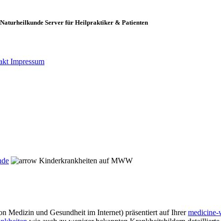
Naturheilkunde Server für Heilpraktiker & Patienten
akt
Impressum
nde
Kinderkrankheiten auf MWW
n Medizin und Gesundheit im Internet) präsentiert auf Ihrer
medicine-