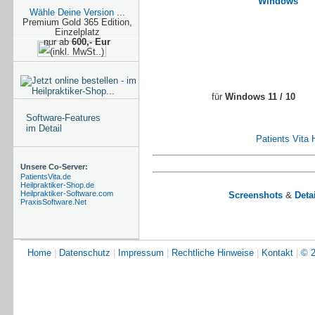
Wähle Deine Version
...
Premium Gold 365 Edition,
Einzelplatz
nur ab
600,- Eur
(inkl. MwSt..)
für
Windows 11 / 10
Software-Features
im Detail
Patients Vita
Unsere Co-Server:
PatientsVita.de
Heilpraktiker-Shop.de
Heilpraktiker-Software.com
Screenshots
&
Detai
PraxisSoftware.Net
Home
|
Datenschutz
|
Impressum
|
Rechtliche Hinweise
|
Kontakt
|
© 2