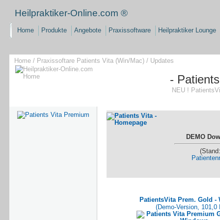
Heilpraktiker-Online.com ®
Home
Produkte
Angebote
Praxissoftware
Heilpraktiker Lounge
Home
/
Praxissoftare Patients Vita (Win/Mac)
/
Updates
- Patient
NEU !
PatientsVi
DEMO Dow
(Stand
Patienten
PatientsVita Prem. Gold 
(Demo-Version, 101,0