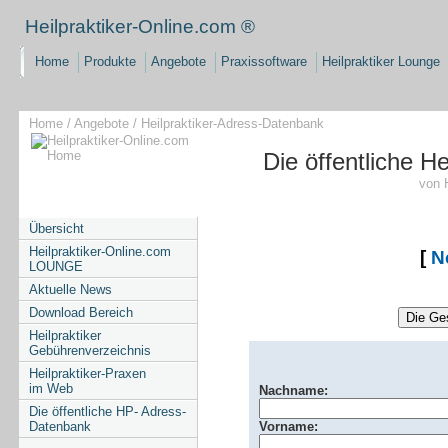
Heilpraktiker-Online.com ®
Home
Produkte
Angebote
Praxissoftware
Heilpraktiker Lounge
Home
/
Angebote
/ Heilpraktiker-Adress-Datenbank
Die öffentliche H
von 
Übersicht
Heilpraktiker-Online.com
[
N
LOUNGE
Aktuelle News
Download Bereich
Heilpraktiker
Gebührenverzeichnis
Heilpraktiker-Praxen
im Web
Nachname:
Die öffentliche HP- Adress-
Datenbank
Vorname: