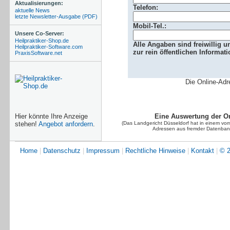
Aktualisierungen:
Telefon:
aktuelle News
letzte Newsletter-Ausgabe (PDF)
Mobil-Tel.:
Unsere Co-Server:
Heilpraktiker-Shop.de
Alle Angaben sind freiwillig 
Heilpraktiker-Software.com
zur rein öffentlichen Informati
PraxisSoftware.net
Die Online-Adr
Hier könnte Ihre Anzeige
Eine Auswertung der On
stehen!
Angebot anfordern
.
(Das Landgericht Düsseldorf hat in einem vom
Adressen aus fremder Datenbank
Home
|
Datenschutz
|
Impressum
|
Rechtliche Hinweise
|
Kontakt
|
© 2