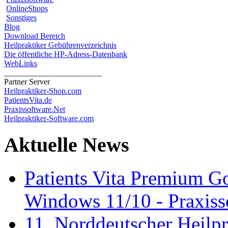
OnlineShops
Sonstiges
Blog
Download Bereich
Heilpraktiker Gebührenverzeichnis
Die öffentliche HP-Adress-Datenbank
WebLinks
________________________
Partner Server
Heilpraktiker-Shop.com
PatientsVita.de
Praxissoftware.Net
Heilpraktiker-Software.com
Aktuelle News
Patients Vita Premium 
Windows 11/10 - Praxisso
11. Norddeutscher Heilp