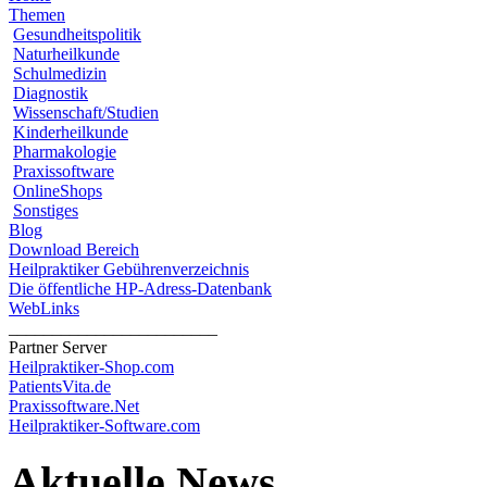
Themen
Gesundheitspolitik
Naturheilkunde
Schulmedizin
Diagnostik
Wissenschaft/Studien
Kinderheilkunde
Pharmakologie
Praxissoftware
OnlineShops
Sonstiges
Blog
Download Bereich
Heilpraktiker Gebührenverzeichnis
Die öffentliche HP-Adress-Datenbank
WebLinks
________________________
Partner Server
Heilpraktiker-Shop.com
PatientsVita.de
Praxissoftware.Net
Heilpraktiker-Software.com
Aktuelle News