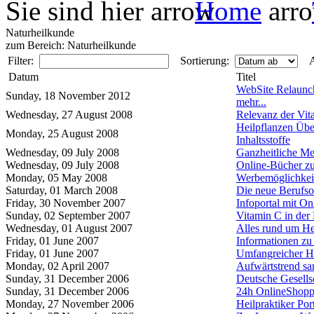
Sie sind hier
Home
Naturheilkunde
zum Bereich: Naturheilkunde
Filter:
Sortierung:
A
Datum
Titel
WebSite Relaunch
Sunday, 18 November 2012
mehr...
Wednesday, 27 August 2008
Relevanz der Vi
Heilpflanzen Übe
Monday, 25 August 2008
Inhaltsstoffe
Wednesday, 09 July 2008
Ganzheitliche Me
Wednesday, 09 July 2008
Online-Bücher z
Monday, 05 May 2008
Werbemöglichkeit
Saturday, 01 March 2008
Die neue Berufso
Friday, 30 November 2007
Infoportal mit O
Sunday, 02 September 2007
Vitamin C in der
Wednesday, 01 August 2007
Alles rund um He
Friday, 01 June 2007
Informationen zu 
Friday, 01 June 2007
Umfangreicher H
Monday, 02 April 2007
Aufwärtstrend sa
Sunday, 31 December 2006
Deutsche Gesells
Sunday, 31 December 2006
24h OnlineShoppi
Monday, 27 November 2006
Heilpraktiker Por