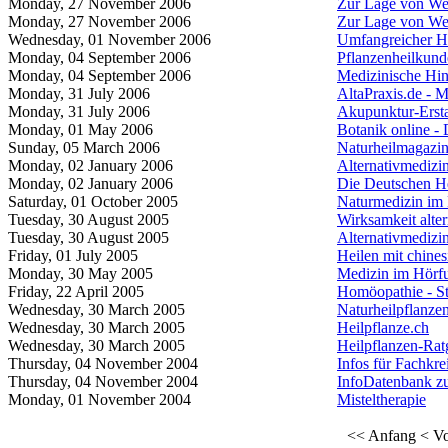
Monday, 27 November 2006
Zur Lage von Wer
Monday, 27 November 2006
Zur Lage von Wer
Wednesday, 01 November 2006
Umfangreicher He
Monday, 04 September 2006
Pflanzenheilkund
Monday, 04 September 2006
Medizinische Hin
Monday, 31 July 2006
AltaPraxis.de - 
Monday, 31 July 2006
Akupunktur-Erst
Monday, 01 May 2006
Botanik online -
Sunday, 05 March 2006
Naturheilmagazin 
Monday, 02 January 2006
Alternativmediz
Monday, 02 January 2006
Die Deutschen H
Saturday, 01 October 2005
Naturmedizin im 
Tuesday, 30 August 2005
Wirksamkeit alte
Tuesday, 30 August 2005
Alternativmedizi
Friday, 01 July 2005
Heilen mit chine
Monday, 30 May 2005
Medizin im Hörf
Friday, 22 April 2005
Homöopathie - S
Wednesday, 30 March 2005
Naturheilpflanzen
Wednesday, 30 March 2005
Heilpflanze.ch
Wednesday, 30 March 2005
Heilpflanzen-Rat
Thursday, 04 November 2004
Infos für Fachkr
Thursday, 04 November 2004
InfoDatenbank zu
Monday, 01 November 2004
Misteltherapie
<< Anfang
< Vo