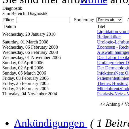
Diagnostik
zum Bereich: Diagnostik
Filter:
Sortierung:
A
Datum
Titel
Liquidation von 
Wednesday, 20 January 2010
Heilpraktiker
Saturday, 01 March 2008
Urologie-Lehrbuc
Wednesday, 06 February 2008
Zoonosen - Reche
Wednesday, 06 February 2008
Auswahl häufige
Wednesday, 01 November 2006
Das Labor Lexik
Sunday, 02 April 2006
Umfangreicher De
Sunday, 02 April 2006
Der Dermatologie-
Sunday, 05 March 2006
InfektionsNetz Ös
Friday, 03 February 2006
Patientenleitlini
Friday, 25 February 2005
Thema: Hörsturz
Friday, 25 February 2005
Mittelohrentzündu
Thursday, 04 November 2004
Psoriasis-Netz - 
<< Anfang
< Vo
Ankündigungen
( 1 Beitr