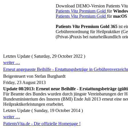
Download DEMO-Version Patients Vit
Patients
Vita
Premium Gold
für
Window
Patients
Vita
Premium Gold
für
macOS
Patients
Vita
Premium Gold 365
ist e
Gebührenordnung für Heilpraktiker (Geb
(Privat-)Praxis bei naturheilkundlich or
Letztes Update ( Saturday, 29 October 2022 )
weiter …
Erneut angepasste Beihilfe - Erstattungsbeträge in Gebührenverzeichn
Beigesteuert von Stefan Burghardt
Friday, 23 August 2013
Update 08/2013: Erneut neue Beihilfe - Erstattungsbeträge (gültig
Für Beamte des Bundes wurden durch jüngste Vereinbarungen der He
Bundesministerium des Inneren (BMI) Ende Juli 2013 erneut eine neue
Heilpraktikerleistungen erarbeitet.
Letztes Update ( Sunday, 19 October 2014 )
weiter …
PatientsVita.de - Die offizielle Homepage !