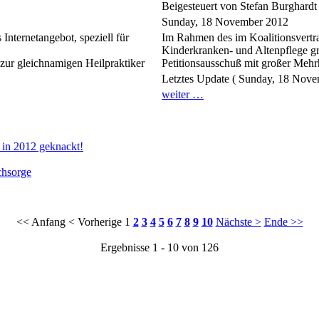
Beigesteuert von Stefan Burghard
Sunday, 18 November 2012
Internetangebot, speziell für
Im Rahmen des im Koalitionsvertra
Kinderkranken- und Altenpflege g
e zur gleichnamigen Heilpraktiker
Petitionsausschuß mit großer Mehrh
Letztes Update ( Sunday, 18 Nove
weiter …
 in 2012 geknackt!
chsorge
<< Anfang
< Vorherige
1
2
3
4
5
6
7
8
9
10
Nächste >
Ende >>
Ergebnisse 1 - 10 von 126