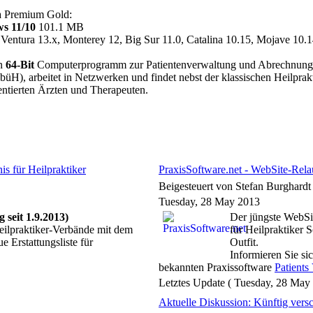
a Premium Gold:
s 11/10
101.1 MB
Ventura 13.x, Monterey 12, Big Sur 11.0, Catalina 10.15, Mojave 10.1
in
64-Bit
Computerprogramm zur Patientenverwaltung und Abrechnung für 
üH), arbeitet in Netzwerken und findet nebst der klassischen Heilprak
ientierten Ärzten und Therapeuten.
is für Heilpraktiker
PraxisSoftware.net - WebSite-Rel
Beigesteuert von Stefan Burghard
Tuesday, 28 May 2013
 seit 1.9.2013)
Der jüngste WebSi
ilpraktiker-Verbände mit dem
für Heilpraktiker 
 Erstattungsliste für
Outfit.
Informieren Sie si
bekannten Praxissoftware
Patients 
Letztes Update ( Tuesday, 28 May
Aktuelle Diskussion: Künftig vers