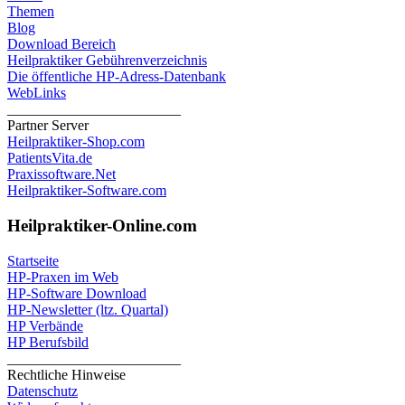
Themen
Blog
Download Bereich
Heilpraktiker Gebührenverzeichnis
Die öffentliche HP-Adress-Datenbank
WebLinks
________________________
Partner Server
Heilpraktiker-Shop.com
PatientsVita.de
Praxissoftware.Net
Heilpraktiker-Software.com
Heilpraktiker-Online.com
Startseite
HP-Praxen im Web
HP-Software Download
HP-Newsletter (ltz. Quartal)
HP Verbände
HP Berufsbild
________________________
Rechtliche Hinweise
Datenschutz